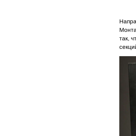
Напра
Монта
так, 
секци