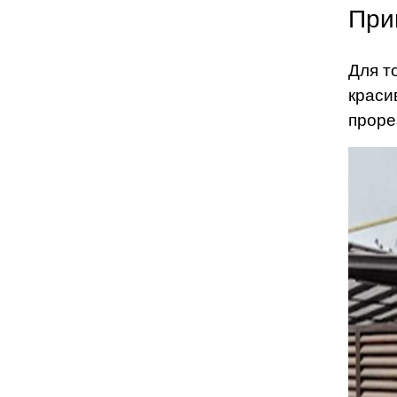
При
Для т
краси
проре