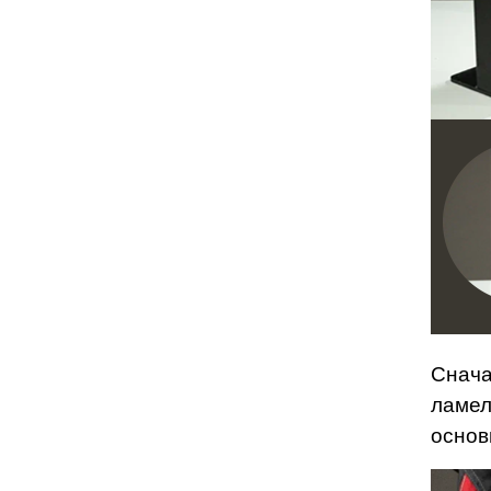
Снача
ламел
основ