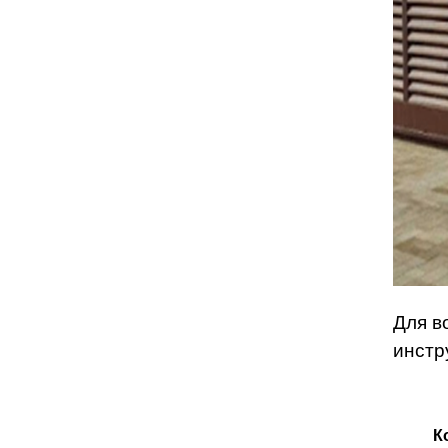
Для в
инстр
К