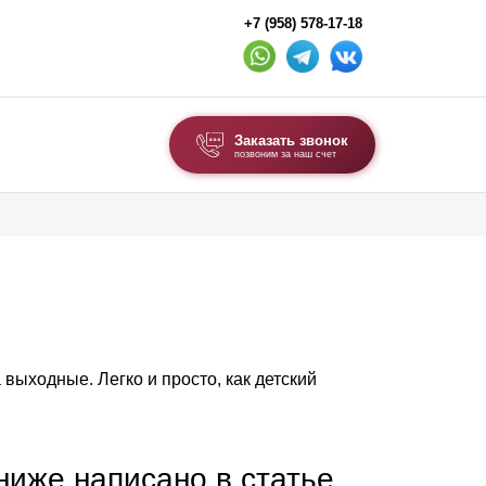
+7 (958) 578-17-18
Заказать звонок
позвоним за наш счет
ВЫБОР ПО ТИПУ
Модульные заборы и ограждения
Комбинированные заборы
Секционные заборы
 выходные. Легко и просто, как детский
ВОРОТА И КАЛИТКИ
Ворота откатные
Ворота распашные
 ниже написано в статье,
Ворота складные гармошка