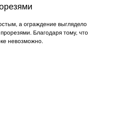
рорезями
остым, а ограждение выглядело
прорезями. Благодаря тому, что
рке невозможно.