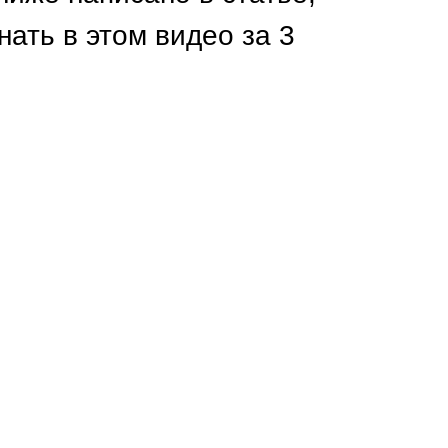
Каркасы ворот
нать в этом видео за 3
Калитки
Входные группы
ВСЕ ДЛЯ ЗАБОРА
Панели для забора