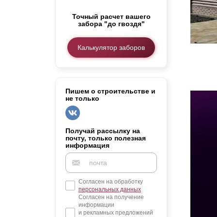
Заборы для дачи
Точный расчет вашего
Элитные заборы для коттеджей
забора "до гвоздя"
Заборы и ограждения для школ
Забор на участок 10 соток
Калькулятор заборов
Заборы и ограждения для дома
Пишем о строительстве и
не только
Получай рассылку на
почту, только полезная
информация
Согласен на обработку
персональных данных
Согласен на получение
информации
и рекламных предложений