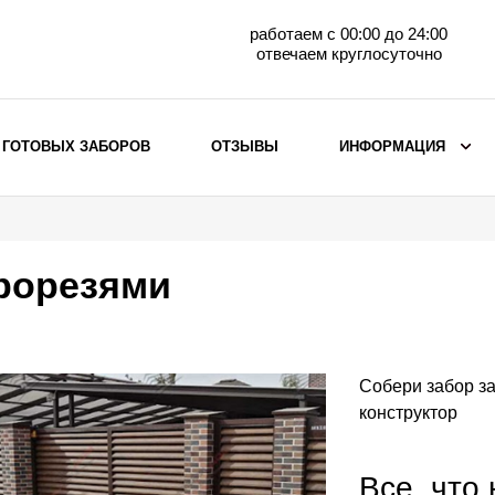
работаем с 00:00 до 24:00
отвечаем круглосуточно
 ГОТОВЫХ ЗАБОРОВ
ОТЗЫВЫ
ИНФОРМАЦИЯ
ВЫБОР ПО МАТЕРИАЛУ
Заборы с кирпичными столбами
рорезями
Заборы из евроштакетника
горизонтального
Металлические заборы для дачи
Забор жалюзи с кирпичными столбами
Собери забор за
Металлические заборы
конструктор
Металлические ограждения
Все, что