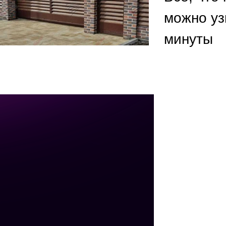
ВЫБОР ПО ХАРАКТЕРИСТИКАМ
можно уз
Горизонтальные заборы
минуты
Высокие заборы
Красивые, дизайнерские заборы
ВЫБОР ПО СПОСОБУ МОНТАЖА
Заборы под ключ
Готовые заборы
Комплекты заборов-лего "сделай сам"
Быстровозводимые заборы