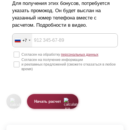
Для получения этих бонусов, потребуется
осуществляется из высококачественной стали,
указать промокод. Он будет выслан на
поступающей на завод в рулонах. Далее рулоны
указанный номер телефона вместе с
расчетом. Подробности в видео.
рубятся на листы, а они, в свою очередь, разрезаются
лазером по необходимому размеру и рисунку любой
+7
сложности. После нарезки производится штамповка и
деталям придается окончательная форма профиля.
Согласен на обработку
персональных данных
Согласен на получение информации
Не смотря на простоту конструкции забора в стиле
и рекламных предложений (сможете отказаться в любое
ранчо, существуют дизайнерские решения,
время)
существенно меняющие его вид и способные улучшить
общее впечатление от дома или дачи. Для крепления
секций забора подойдут любые столбы. Они могут быть
Начать расчет
изготовлены из различных материалов: металла,
дерева, бетона, кирпича. Секции забора производятся
по размерам заказчика, поэтому могут крепиться даже к