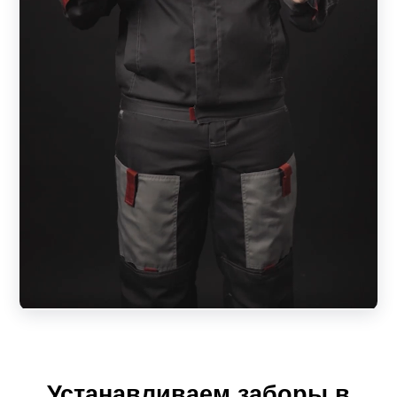
мм. Соответственно более толстый металл
обеспечивает высокую прочность, долговечность и
надежность забора, но при этом значительно
увеличивает объем используемого металла. Если
забор несет не только декоративную функцию,
рекомендуется использовать металл толщиной не
менее 0.7 мм. В случае применения минимальной
толщины при ширине секции более 1,5 м,
возможно провисание ламелей. В таком случае
раму желательно изготовить из более толстого
металла или с большей частотой использовать
усилители.
Ширина ламелей может быть 50, 70, 100 и 150 мм.
По желанию заказчика, они могут быть
изготовлены индивидуального размера.
Устанавливаем заборы в