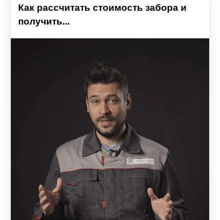
столбам, которые уже использовались ранее и остались
Как рассчитать стоимость забора и
после демонтажа старого полотна ограды. За счет
получить...
широкого выбора различных параметров забора:
ширины ламелей, размеру шага между ними, глубины
профиля, цвета защитного покрытия, а также способов
крепления ламелей к направляющим, можно
кардинально изменить его внешний вид.
Характеристики различных вариантов
Чтобы сделать оптимальный выбор забора типа ранчо,
перед заказом, желательно, изучить основные его
модификации и характеристики:
Толщина металла профиля для изготовления
ламелей и рамы может варьироваться от 0.5 до 1.5