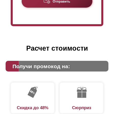
Из-за уменьшенной высоты
ламели
заборы
Отправить
«
Оптимы
» требуют для своего производства
большее количество
ламелей
, чем для «Стандарт»,
на такую же высоту забора. Это сказывается на цене:
из-за большего расхода стали стоимость забора
«
Оптима
» немного увеличивается.
Расчет стоимости
Получи промокод на:
Скидка до 48%
Сюрприз