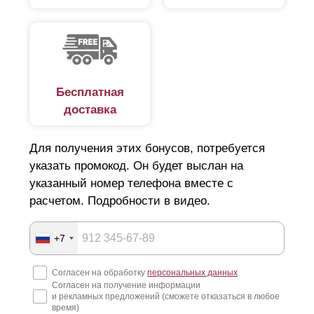
пожелания, требования и место установки, что
упростит и ускорит процесс изготовления забора, так
как все согласования будут происходить внутри
компании без привлечения третьих лиц.
Для данной модели возможна установка забора «под
Бесплатная
ключ», куда входит: антикоррозийная обработка
стальных столбов, их покраска в нужный цвет,
доставка
установка готовых столбов и крепление на них
пролетов забора. Транспортировка, разгрузка и
Для получения этих бонусов, потребуется
установка забора полностью ложится на нас, Вам
указать промокод. Он будет выслан на
будет необходимо только принять готовую работу.
указанный номер телефона вместе с
расчетом. Подробности в видео.
+7
Согласен на обработку
персональных данных
Согласен на получение информации
и рекламных предложений (сможете отказаться в любое
время)